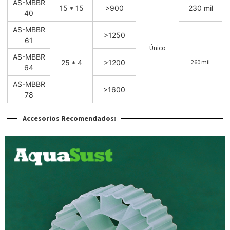
AS-MBBR
15 * 15
>900
230 mil
40
AS-MBBR
>1250
61
Único
AS-MBBR
25 * 4
>1200
260 mil
64
AS-MBBR
>1600
78
Accesorios Recomendados: