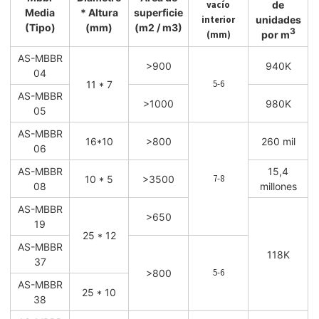
vacío
de
Media
* Altura
superficie
interior
unidades
(Tipo)
(mm)
(m2 / m3)
3
(mm)
por m
AS-MBBR
>900
940K
04
5-6
11 * 7
AS-MBBR
>1000
980K
05
AS-MBBR
16*10
>800
260 mil
06
AS-MBBR
15,4
7-8
10 * 5
>3500
08
millones
AS-MBBR
>650
19
25 * 12
AS-MBBR
118K
37
5-6
>800
AS-MBBR
25 * 10
38