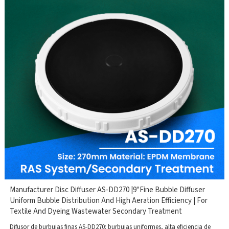
Manufacturer Disc Diffuser AS-DD270 |9"Fine Bubble Diffuser
Uniform Bubble Distribution And High Aeration Efficiency | For
Textile And Dyeing Wastewater Secondary Treatment
Difusor de burbujas finas AS-DD270: burbujas uniformes, alta eficiencia de