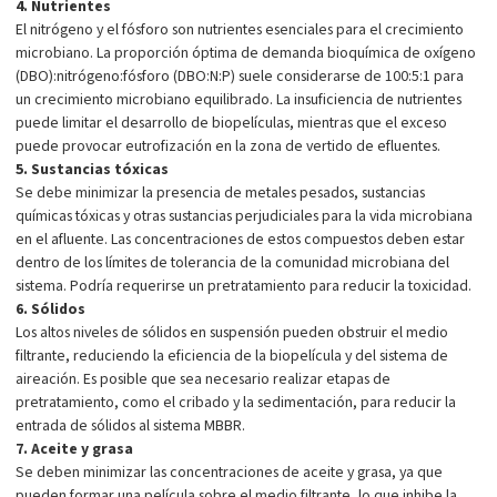
4. Nutrientes
El nitrógeno y el fósforo son nutrientes esenciales para el crecimiento
microbiano. La proporción óptima de demanda bioquímica de oxígeno
(DBO):nitrógeno:fósforo (DBO:N:P) suele considerarse de 100:5:1 para
un crecimiento microbiano equilibrado. La insuficiencia de nutrientes
puede limitar el desarrollo de biopelículas, mientras que el exceso
puede provocar eutrofización en la zona de vertido de efluentes.
5. Sustancias tóxicas
Se debe minimizar la presencia de metales pesados, sustancias
químicas tóxicas y otras sustancias perjudiciales para la vida microbiana
en el afluente. Las concentraciones de estos compuestos deben estar
dentro de los límites de tolerancia de la comunidad microbiana del
sistema. Podría requerirse un pretratamiento para reducir la toxicidad.
6. Sólidos
Los altos niveles de sólidos en suspensión pueden obstruir el medio
filtrante, reduciendo la eficiencia de la biopelícula y del sistema de
aireación. Es posible que sea necesario realizar etapas de
pretratamiento, como el cribado y la sedimentación, para reducir la
entrada de sólidos al sistema MBBR.
7. Aceite y grasa
Se deben minimizar las concentraciones de aceite y grasa, ya que
pueden formar una película sobre el medio filtrante, lo que inhibe la