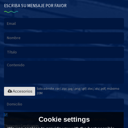
ESCRIBA SU MENSAJE POR FAVOR
Solo admite .rar/.zip/.jpg/.png/.gif/.doc/.xls/.pdf, máximo
Accesorios
20M
Cookie settings
He leido y acepto los Términos y Condiciones de este servicio,
Términos y Condiciones